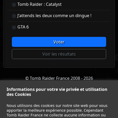
Tomb Raider : Catalyst
J'attends les deux comme un dingue !
GTA 6
Voter
Voir les résultats
© Tomb Raider France 2008 - 2026
© Lara Croft et Tomb Raider sont des marques déposées d
Informations pour votre vie privée et utilisation
Square Enix Ltd.
des Cookies
ACCUEIL
-
TOMB RAIDER
-
LEGACY OF ATLANTIS
-
CATALYST
-
LARA CROFT
-
FILMS
-
CONTACT
-
Nous utilisons des cookies sur notre site web pour vous
MENTIONS LÉGALES / CGU
-
apporter la meilleure expérience possible. Cependant
Tomb Raider France ne collecte aucune information ou