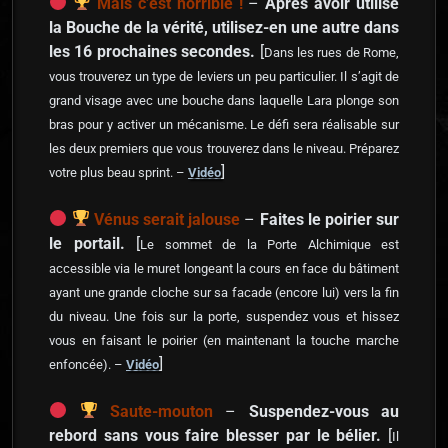
Mais c’est horrible !
–
Après avoir utilisé
la Bouche de la vérité, utilisez-en une autre dans
les 16 prochaines secondes.
[
Dans les rues de Rome,
vous trouverez un type de leviers un peu particulier. Il s’agit de
grand visage avec une bouche dans laquelle Lara plonge son
bras pour y activer un mécanisme. Le défi sera réalisable sur
les deux premiers que vous trouverez dans le niveau. Préparez
]
votre plus beau sprint. –
Vidéo
Vénus serait jalouse
–
Faites le poirier sur
le portail.
[
Le sommet de la Porte Alchimique est
accessible via le muret longeant la cours en face du bâtiment
ayant une grande cloche sur sa facade (encore lui) vers la fin
du niveau. Une fois sur la porte, suspendez vous et hissez
vous en faisant le poirier (en maintenant la touche marche
]
enfoncée). –
Vidéo
Saute-mouton
–
Suspendez-vous au
rebord sans vous faire blesser par le bélier.
[
Il