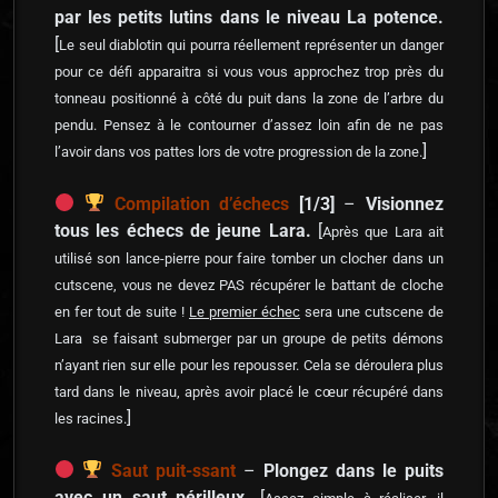
par les petits lutins dans le niveau La potence.
[
Le seul diablotin qui pourra réellement représenter un danger
pour ce défi apparaitra si vous vous approchez trop près du
tonneau positionné à côté du puit dans la zone de l’arbre du
pendu. Pensez à le contourner d’assez loin afin de ne pas
]
l’avoir dans vos pattes lors de votre progression de la zone.
Compilation d’échecs
[1/3]
–
Visionnez
tous les échecs de jeune Lara.
[
Après que Lara ait
utilisé son lance-pierre pour faire tomber un clocher dans un
cutscene, vous ne devez PAS récupérer le battant de cloche
en fer tout de suite !
Le premier échec
sera une cutscene de
Lara se faisant submerger par un groupe de petits démons
n’ayant rien sur elle pour les repousser. Cela se déroulera plus
tard dans le niveau, après avoir placé le cœur récupéré dans
]
les racines.
Saut puit-ssant
–
Plongez dans le puits
avec un saut périlleux.
[