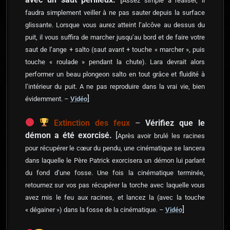
Assez simple à réaliser, il
faudra simplement veiller à ne pas sauter depuis la surface
glissante. Lorsque vous aurez atteint l’alcôve au dessus du
puit, il vous suffira de marcher jusqu’au bord et de faire votre
saut de l’ange + salto (saut avant + touche « marcher », puis
touche « roulade » pendant la chute). Lara devrait alors
performer un beau plongeon salto en tout grâce et fluidité à
l’intérieur du puit. A ne pas reproduire dans la vrai vie, bien
]
évidemment. –
Vidéo
Extinction des feux
–
Vérifiez que le
démon a été exorcisé.
[
Après avoir brulé les racines
pour récupérer le cœur du pendu, une cinématique se lancera
dans laquelle le Père Patrick exorcisera un démon lui parlant
du fond d’une fosse. Une fois la cinématique terminée,
retournez sur vos pas récupérer la torche avec laquelle vous
avez mis le feu aux racines, et lancez la (avec la touche
]
« dégainer ») dans la fosse de la cinématique. –
Vidéo