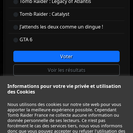
Tomb Raider : Legacy of Atlantis
Tomb Raider : Catalyst
J'attends les deux comme un dingue !
GTA 6
Voter
Voir les résultats
Informations pour votre vie privée et utilisation
des Cookies
© Tomb Raider France 2008 - 2026
© Lara Croft et Tomb Raider sont des marques déposées d
Nous utilisons des cookies sur notre site web pour vous
apporter la meilleure expérience possible. Cependant
Square Enix Ltd.
Tomb Raider France ne collecte aucune information ou
ACCUEIL
-
TOMB RAIDER
-
LEGACY OF ATLANTIS
-
donnée personnelle de ses lecteurs. Ce n'est pas
CATALYST
-
LARA CROFT
-
FILMS
-
CONTACT
-
forcément le cas des services tiers, nous vous informons
donc que vous pouvez accepter ou refuser l'utilisation des
MENTIONS LÉGALES / CGU
-