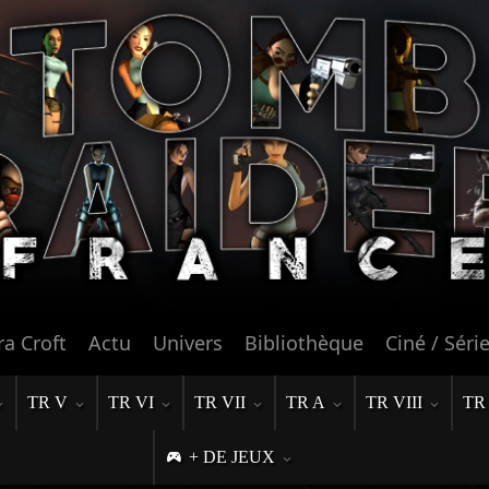
ra Croft
Actu
Univers
Bibliothèque
Ciné / Séri
TR V
TR VI
TR VII
TR A
TR VIII
TR
+ DE JEUX