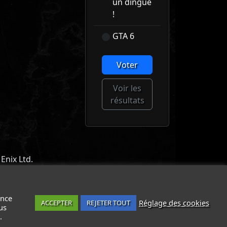
un dingue
!
GTA 6
Voter
Voir les
résultats
Enix Ltd.
ACT
-
MENTIONS LÉGALES / CGU
-
ance
Réglage des cookies
ACCEPTER
REJETER TOUT
us
.