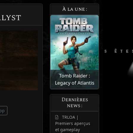
À la une :
alyst
Tomb Raider :
Legacy of Atlantis
Dernières
news :
pp
TRLOA |
Premiers aperçus
et gameplay