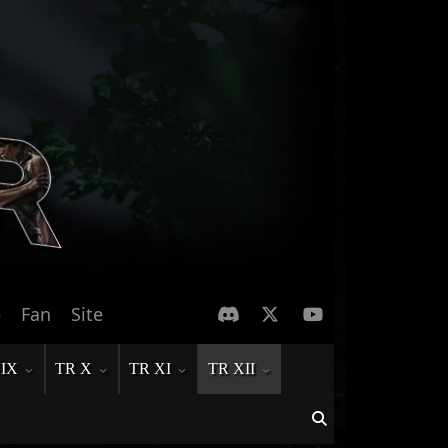
e
Fan
Site
 IX
TR X
TR XI
TR XII