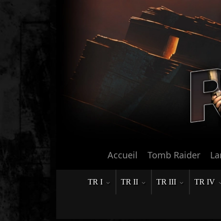
Accueil
Tomb Raider
La
TR I
TR II
TR III
TR IV