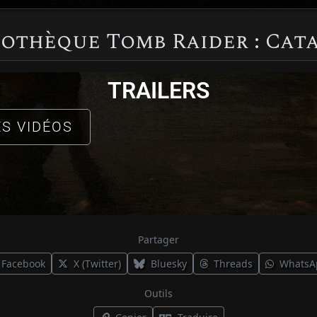
othèque Tomb Raider : Cat
TRAILERS
ES VIDÉOS
Partager
Facebook
X (Twitter)
Bluesky
Threads
WhatsA
Outils