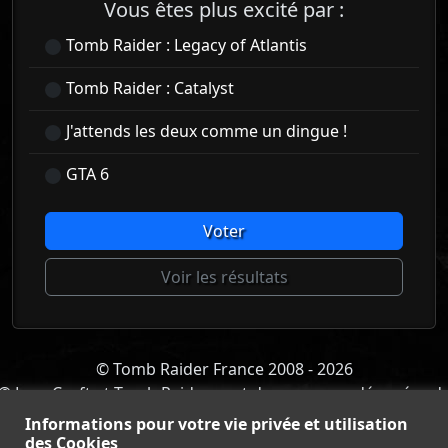
Vous êtes plus excité par :
Tomb Raider : Legacy of Atlantis
Tomb Raider : Catalyst
J'attends les deux comme un dingue !
GTA 6
Voter
Voir les résultats
© Tomb Raider France 2008 - 2026
© Lara Croft et Tomb Raider sont des marques déposées d
Square Enix Ltd.
Informations pour votre vie privée et utilisation
ACCUEIL
-
TOMB RAIDER
-
LEGACY OF ATLANTIS
-
des Cookies