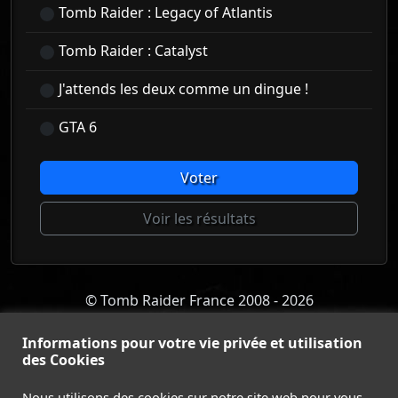
Tomb Raider : Legacy of Atlantis
Tomb Raider : Catalyst
J'attends les deux comme un dingue !
GTA 6
Voter
Voir les résultats
© Tomb Raider France 2008 - 2026
© Lara Croft et Tomb Raider sont des marques déposées d
Square Enix Ltd.
Informations pour votre vie privée et utilisation
des Cookies
ACCUEIL
-
TOMB RAIDER
-
LEGACY OF ATLANTIS
-
CATALYST
-
LARA CROFT
-
FILMS
-
CONTACT
-
Nous utilisons des cookies sur notre site web pour vous