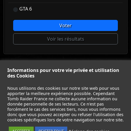
GTA 6
Voter
Voir les résultats
© Tomb Raider France 2008 - 2026
Informations pour votre vie privée et utilisation
© Lara Croft et Tomb Raider sont des marques déposées d
des Cookies
Square Enix Ltd.
ACCUEIL
-
TOMB RAIDER
-
LEGACY OF ATLANTIS
-
Nous utilisons des cookies sur notre site web pour vous
apporter la meilleure expérience possible. Cependant
CATALYST
-
LARA CROFT
-
FILMS
-
CONTACT
-
Tomb Raider France ne collecte aucune information ou
MENTIONS LÉGALES / CGU
-
donnée personnelle de ses lecteurs. Ce n'est pas
forcément le cas des services tiers, nous vous informons
Suivez nous sur les réseaux :
donc que vous pouvez accepter ou refuser l'utilisation des
cookies spécifiques lors de votre navigation sur notre site.