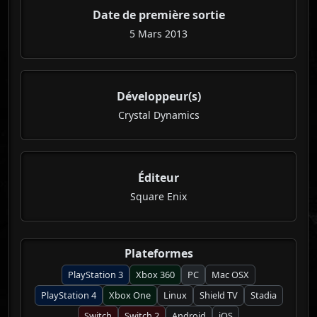
Date de première sortie
5 Mars 2013
Développeur(s)
Crystal Dynamics
Éditeur
Square Enix
Plateformes
PlayStation 3
Xbox 360
PC
Mac OSX
PlayStation 4
Xbox One
Linux
Shield TV
Stadia
Switch
Switch 2
Android
iOS