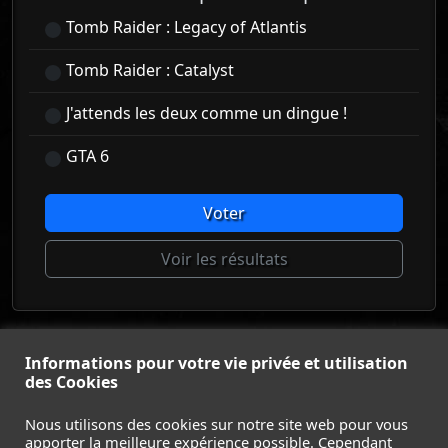
Tomb Raider : Legacy of Atlantis
Tomb Raider : Catalyst
J'attends les deux comme un dingue !
GTA 6
Voter
Voir les résultats
© Tomb Raider France 2008 - 2026
Informations pour votre vie privée et utilisation
© Lara Croft et Tomb Raider sont des marques déposées d
des Cookies
Square Enix Ltd.
ACCUEIL
-
TOMB RAIDER
-
LEGACY OF ATLANTIS
-
Nous utilisons des cookies sur notre site web pour vous
apporter la meilleure expérience possible. Cependant
CATALYST
-
LARA CROFT
-
FILMS
-
CONTACT
-