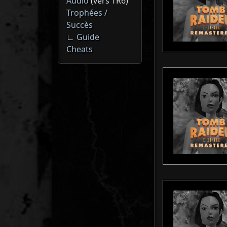
Audio
(vers TR6)
Trophées /
Succès
∟
Guide
Cheats