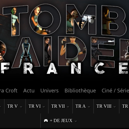
ra Croft
Actu
Univers
Bibliothèque
Ciné / Séri
TR V
TR VI
TR VII
TR A
TR VIII
TR
+ DE JEUX