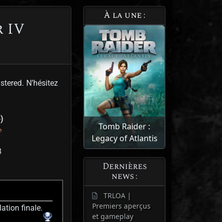
À la une :
 IV
tered. N’hésitez
)
Tomb Raider :
Legacy of Atlantis
8
Dernières
news :
TRLOA |
Premiers aperçus
ation finale.
et gameplay