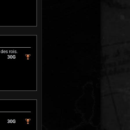
 des rois.
30G
30G