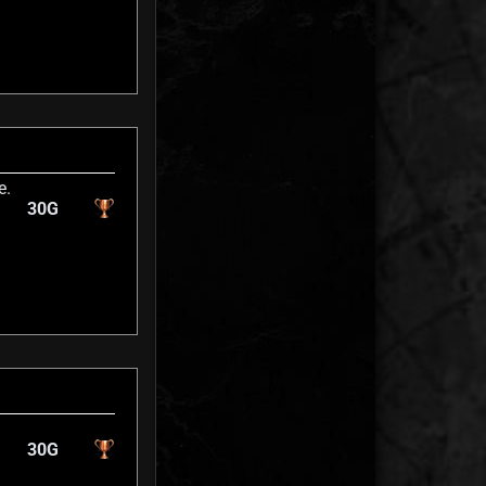
e.
30G
30G