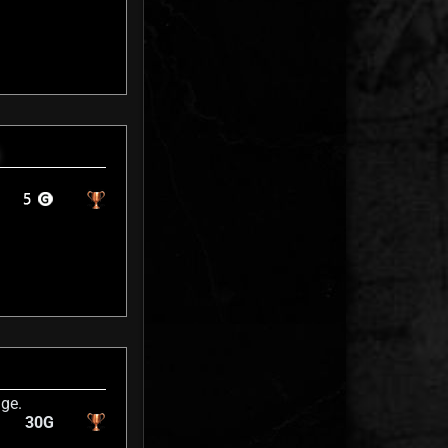
dge.
30G