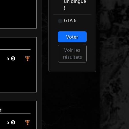
un dingue
!
GTA 6
Voter
Voir les
résultats
r