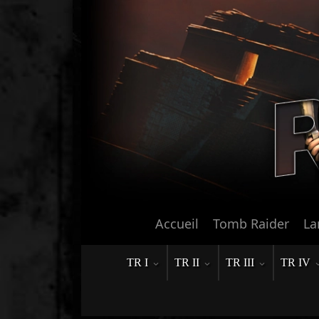
Accueil
Tomb Raider
La
TR I
TR II
TR III
TR IV