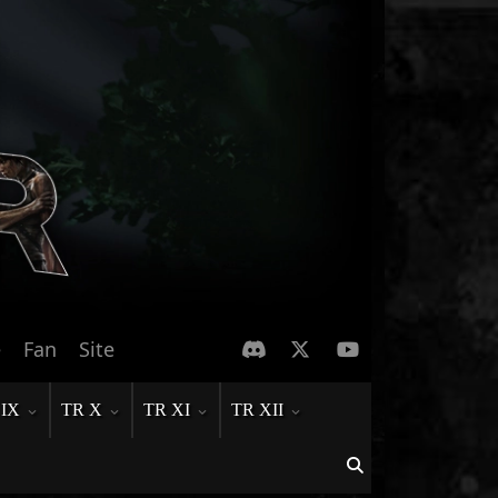
e
Fan
Site
 IX
TR X
TR XI
TR XII