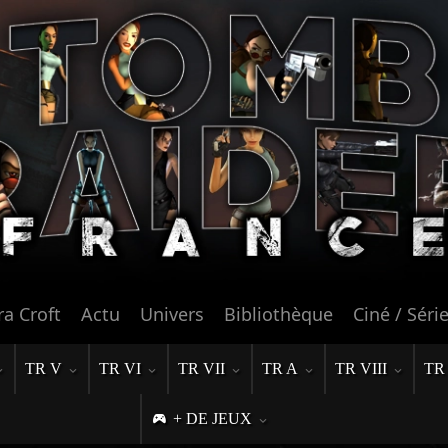
ra Croft
Actu
Univers
Bibliothèque
Ciné / Séri
TR V
TR VI
TR VII
TR A
TR VIII
TR
+ DE JEUX