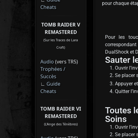
pour chaque étap
Cheats
TOMB RAIDER V
REMASTERED
Pour les touc
(Sur les Traces de Lara
correspondant 
Croft)
DualShock et D
Sauter l
Audio
(vers TR5)
Ouvrir l’in
Trophées /
Se placer s
Succès
∟
Guide
Appuyer e
Cheats
Quitter l’i
TOMB RAIDER VI
Toutes l
REMASTERED
Soins
(L'Ange des Ténèbres)
Ouvrir l’in
Se placer 