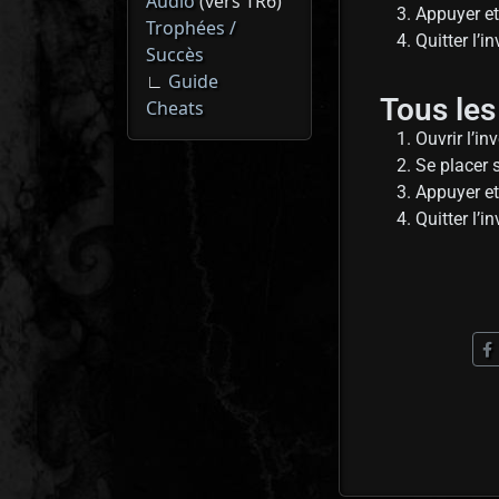
Audio
(vers TR6)
Appuyer et
Trophées /
Quitter l’i
Succès
∟
Guide
Tous les
Cheats
Ouvrir l’in
Se placer 
Appuyer et
Quitter l’i