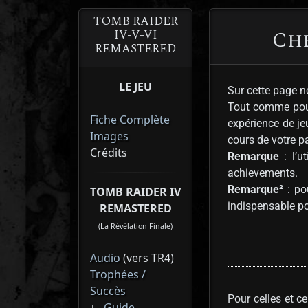
TOMB RAIDER
Ch
IV-V-VI
REMASTERED
LE JEU
Sur cette page n
Tout comme pour l
Fiche Complète
expérience de je
Images
cours de votre pa
Crédits
Remarque
: l’u
achievements.
Remarque²
: po
TOMB RAIDER IV
indispensable pou
REMASTERED
(La Révélation Finale)
Audio
(vers TR4)
Trophées /
Succès
Pour celles et c
∟
Guide