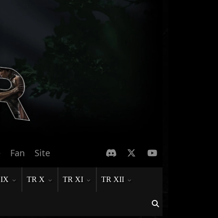
e
Fan
Site
 IX
TR X
TR XI
TR XII