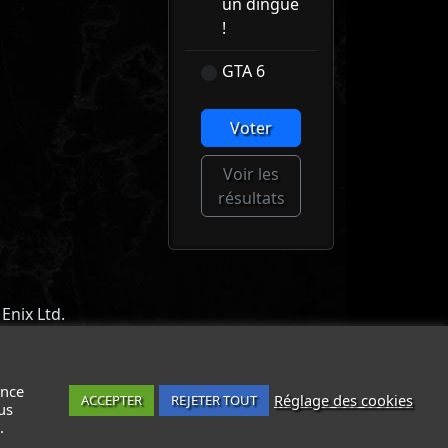
un dingue
!
GTA 6
Voter
Voir les
résultats
Enix Ltd.
ACT
-
MENTIONS LÉGALES / CGU
-
ance
Réglage des cookies
ACCEPTER
REJETER TOUT
us
.