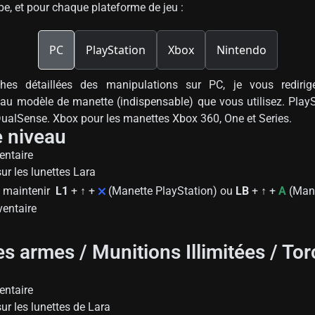
e, et pour chaque plateforme de jeu :
PC
PlayStation
Xbox
Nintendo
hes détaillées des manipulations sur PC, je vous redirige
au modèle de manette (indispensable) que vous utilisez. PlayS
ualSense. Xbox pour les manettes Xbox 360, One et Series.
e niveau
ventaire
ur les lunettes Lara
⨉
t maintenir
L1
+
↑
+
(Manette PlayStation) ou
LB
+
↑
+
A
(Mane
nventaire
es armes / Munitions Illimitées / Tor
ventaire
sur les lunettes de Lara