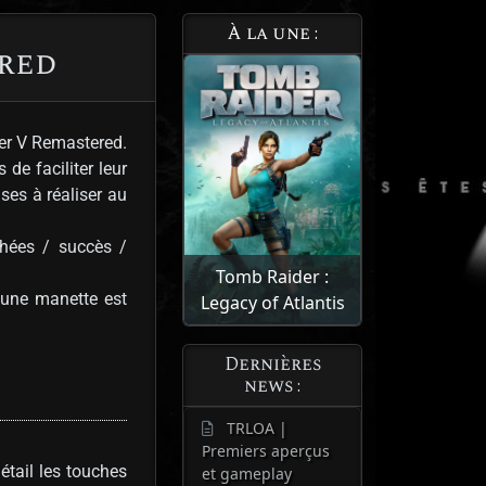
À la une :
red
der V Remastered.
 de faciliter leur
ses à réaliser au
phées / succès /
Tomb Raider :
’une manette est
Legacy of Atlantis
Dernières
news :
TRLOA |
Premiers aperçus
étail les touches
et gameplay