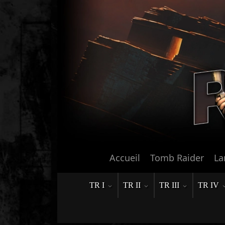
Accueil
Tomb Raider
La
TR I
TR II
TR III
TR IV