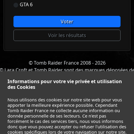
GTA 6
Voter
Voir les résultats
© Tomb Raider France 2008 - 2026
© Lara Croft et Tomb Raider sont des marques déposées d
Square Enix Ltd.
Informations pour votre vie privée et utilisation
ACCUEIL
-
TOMB RAIDER
-
LEGACY OF ATLANTIS
-
des Cookies
CATALYST
-
LARA CROFT
-
FILMS
-
CONTACT
-
MENTIONS LÉGALES / CGU
-
Nous utilisons des cookies sur notre site web pour vous
apporter la meilleure expérience possible. Cependant
Suivez nous sur les réseaux :
Tomb Raider France ne collecte aucune information ou
donnée personnelle de ses lecteurs. Ce n'est pas
forcément le cas des services tiers, nous vous informons
donc que vous pouvez accepter ou refuser l'utilisation des
cookies spécifiques lors de votre navigation sur notre site.