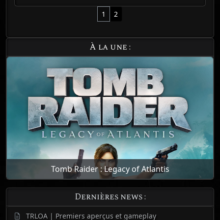
Page navigation
Current Page
Page
1
2
À la une :
Tomb Raider : Legacy of Atlantis
Dernières news :
TRLOA | Premiers aperçus et gameplay