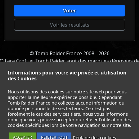
Voter
Voir les résultats
© Tomb Raider France 2008 - 2026
© Lara Croft et Tomb Raider sont des marques déposées d
Square Enix Ltd.
Informations pour votre vie privée et utilisation
ACCUEIL
-
TOMB RAIDER
-
LEGACY OF ATLANTIS
-
des Cookies
CATALYST
-
LARA CROFT
-
FILMS
-
CONTACT
-
MENTIONS LÉGALES / CGU
-
Nous utilisons des cookies sur notre site web pour vous
apporter la meilleure expérience possible. Cependant
Suivez nous sur les réseaux :
Tomb Raider France ne collecte aucune information ou
donnée personnelle de ses lecteurs. Ce n'est pas
forcément le cas des services tiers, nous vous informons
donc que vous pouvez accepter ou refuser l'utilisation des
cookies spécifiques lors de votre navigation sur notre site.
Réglage des cookies
ACCEPTER
REJETER TOUT