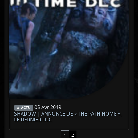
05 Avr 2019
ACTU
SHADOW | ANNONCE DE « THE PATH HOME »,
LE DERNIER DLC
Page navigation
Current Page
Page
1
2