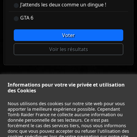
J'attends les deux comme un dingue !
GTA 6
Voter
Voir les résultats
© Tomb Raider France 2008 - 2026
© Lara Croft et Tomb Raider sont des marques déposées d
Informations pour votre vie privée et utilisation
des Cookies
Square Enix Ltd.
ACCUEIL
-
TOMB RAIDER
-
LEGACY OF ATLANTIS
-
Nous utilisons des cookies sur notre site web pour vous
CATALYST
-
LARA CROFT
-
FILMS
-
CONTACT
-
apporter la meilleure expérience possible. Cependant
MENTIONS LÉGALES / CGU
-
Tomb Raider France ne collecte aucune information ou
donnée personnelle de ses lecteurs. Ce n'est pas
forcément le cas des services tiers, nous vous informons
Suivez nous sur les réseaux :
donc que vous pouvez accepter ou refuser l'utilisation des
cookies spécifiques lors de votre navigation sur notre site.