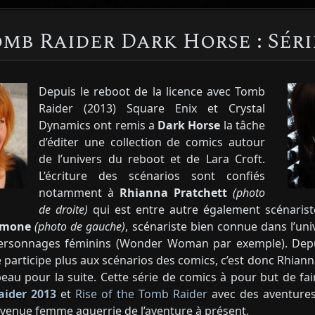
mb Raider Dark Horse : Séri
Depuis le reboot de la licence avec Tomb
Raider (2013) Square Enix et Crystal
Dynamics ont remis a
Dar
k
Horse
la tâche
d’éditer une collection de comics autour
de l’univers du reboot et de Lara Croft.
L’écriture des scénarios sont confiés
notamment à
Rhianna Pratchett
(photo
de droite)
qui est entre autre également scénarist
Simone
(photo de gauche)
, scénariste bien connue dans l’un
personnages féminins (Wonder Woman par exemple). Depu
 participe plus aux scénarios des comics, c’est donc Rhiann
eau pour la suite. Cette série de comics à pour but de fair
ider 2013
et
Rise of the Tomb Raider
avec des aventures
evenue femme
aguerrie
de l’aventure à présent.