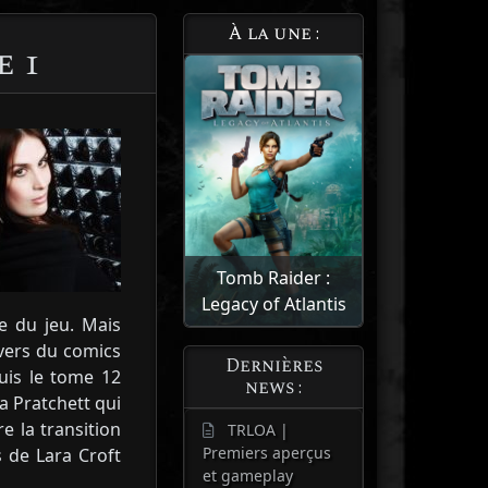
À la une :
e 1
Tomb Raider :
Legacy of Atlantis
e du jeu. Mais
ivers du comics
Dernières
is le tome 12
news :
a Pratchett qui
e la transition
TRLOA |
Premiers aperçus
 de Lara Croft
et gameplay