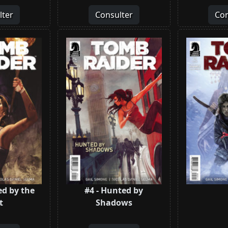
lter
Consulter
Con
ed by the
#4 - Hunted by
t
Shadows