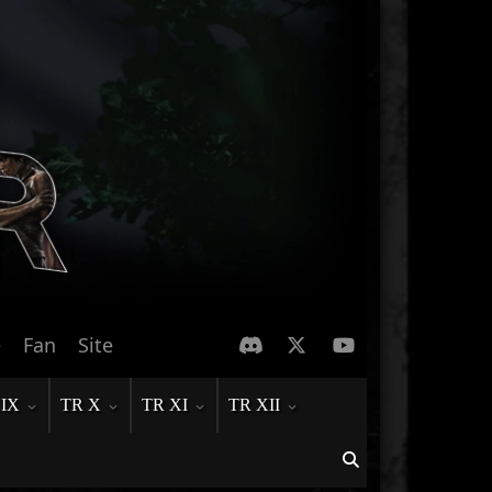
e
Fan
Site
 IX
TR X
TR XI
TR XII