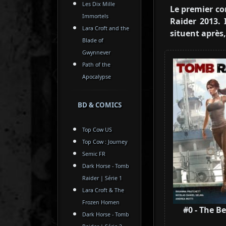
Les Dix Mille
Le premier c
Immortels
Raider 2013. 
Lara Croft and the
situent après,
Blade of
Gwynnever
Path of the
Apocalypse
BD & COMICS
Top Cow US
Top Cow : Journey
Semic FR
Dark Horse - Tomb
Raider | Série 1
Lara Croft & The
Frozen Homen
#0 - The B
Dark Horse - Tomb