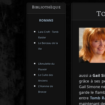
Bibliothèque
To
ROMANS
Lara Croft : Tomb
Raider
Le Berceau de la
Vie
L'Amulette du
Pouvoir
aussi a
Gail 
Le Culte des
grâce à ses 
Anciens
Gail Simone ne
L'Homme de
garde le flamb
Bronze
entre
Tomb Ra
maintenant d