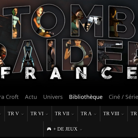
ra Croft
Actu
Univers
Bibliothèque
Ciné / Séri
TR V
TR VI
TR VII
TR A
TR VIII
TR
+ DE JEUX