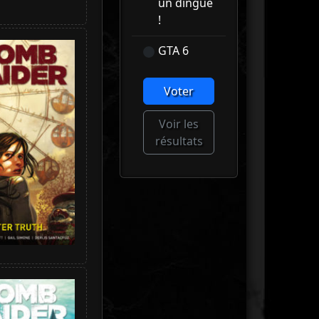
un dingue
!
GTA 6
Voter
Voir les
résultats