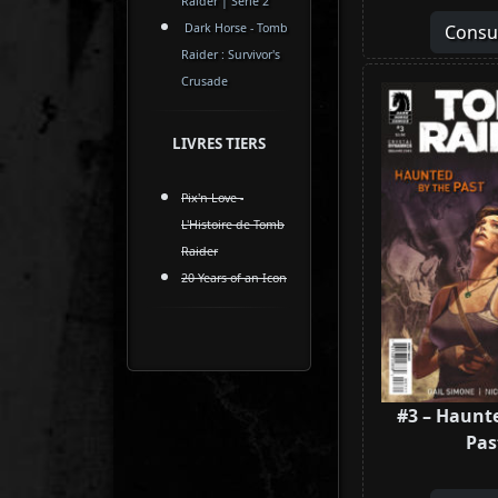
Raider | Série 2
Dark Horse - Tomb
Consu
Raider : Survivor's
Crusade
LIVRES TIERS
Pix'n Love -
L'Histoire de Tomb
Raider
20 Years of an Icon
#3 – Haunt
Pas