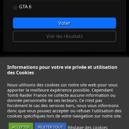
GTA 6
Voter
Voir les résultats
© Tomb Raider France 2008 - 2026
Informations pour votre vie privée et utilisation
© Lara Croft et Tomb Raider sont des marques déposées d
des Cookies
Square Enix Ltd.
ACCUEIL
-
TOMB RAIDER
-
LEGACY OF ATLANTIS
-
Nous utilisons des cookies sur notre site web pour vous
apporter la meilleure expérience possible. Cependant
CATALYST
-
LARA CROFT
-
FILMS
-
CONTACT
-
Tomb Raider France ne collecte aucune information ou
MENTIONS LÉGALES / CGU
-
donnée personnelle de ses lecteurs. Ce n'est pas
forcément le cas des services tiers, nous vous informons
Suivez nous sur les réseaux :
donc que vous pouvez accepter ou refuser l'utilisation des
cookies spécifiques lors de votre navigation sur notre site.
Réglage des cookies
ACCEPTER
REJETER TOUT