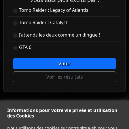
Tomb Raider : Legacy of Atlantis
Tomb Raider : Catalyst
J'attends les deux comme un dingue !
GTA 6
Voter
Voir les résultats
© Tomb Raider France 2008 - 2026
Informations pour votre vie privée et utilisation
© Lara Croft et Tomb Raider sont des marques déposées d
des Cookies
Square Enix Ltd.
ACCUEIL
-
TOMB RAIDER
-
LEGACY OF ATLANTIS
-
Nous utilisons des cookies sur notre site web pour vous