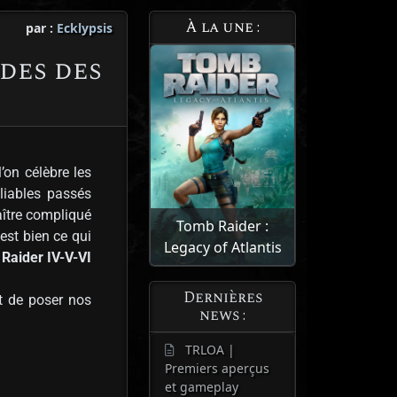
À la une :
par :
Ecklypsis
des des
’on célèbre les
liables passés
aître compliqué
Tomb Raider :
est bien ce qui
Legacy of Atlantis
 Raider IV-V-VI
Dernières
nt de poser nos
news :
TRLOA |
Premiers aperçus
et gameplay