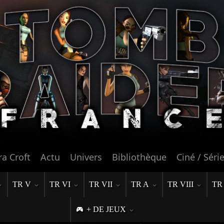
ra Croft
Actu
Univers
Bibliothèque
Ciné / Séri
TR V
TR VI
TR VII
TR A
TR VIII
TR
+ DE JEUX