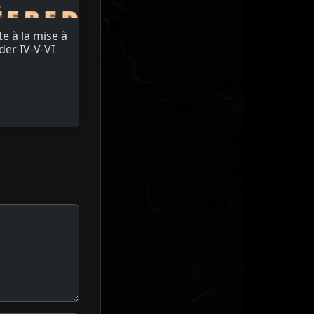
te à la mise à
der IV-V-VI