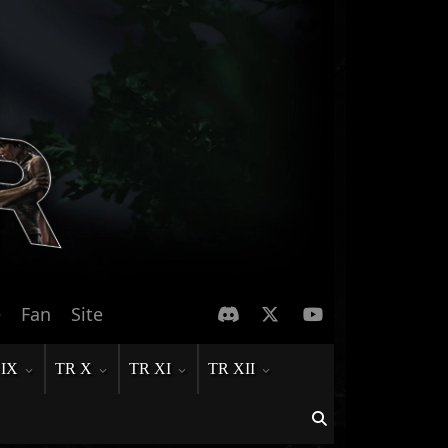
e
Fan
Site
 IX
TR X
TR XI
TR XII