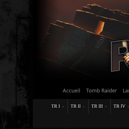
Accueil
Tomb Raider
La
TR I
TR II
TR III
TR IV