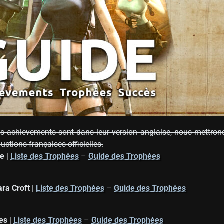
s des achievements sont dans leur version anglaise, nous mettro
ductions françaises officielles.
le
|
Liste des Trophées
–
Guide des Trophées
ara Croft
|
Liste des Trophées
–
Guide des Trophées
es
|
Liste des Trophées
–
Guide des Trophées