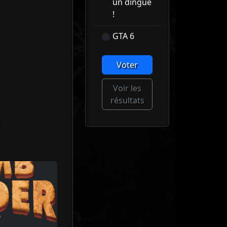
un dingue
!
GTA 6
Voter
Voir les
résultats