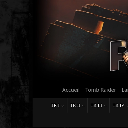
Accueil
Tomb Raider
La
TR I
TR II
TR III
TR IV