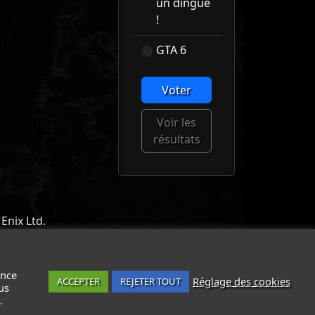
un dingue
!
GTA 6
Voter
Voir les
résultats
Enix Ltd.
ACT
-
MENTIONS LÉGALES / CGU
-
ance
Réglage des cookies
ACCEPTER
REJETER TOUT
us
.