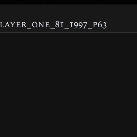
layer_one_81_1997_p63