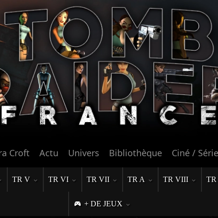
ra Croft
Actu
Univers
Bibliothèque
Ciné / Séri
TR V
TR VI
TR VII
TR A
TR VIII
TR
+ DE JEUX