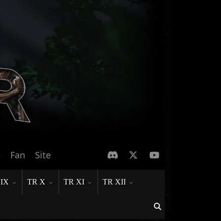
e
Fan
Site
 IX
TR X
TR XI
TR XII