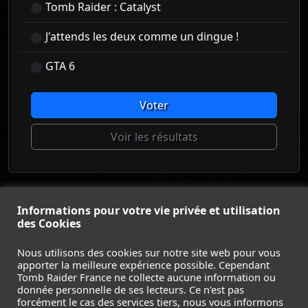
Tomb Raider : Catalyst
J'attends les deux comme un dingue !
GTA 6
Voter
Voir les résultats
© Tomb Raider France 2008 - 2026
Informations pour votre vie privée et utilisation
© Lara Croft et Tomb Raider sont des marques déposées d
des Cookies
Square Enix Ltd.
ACCUEIL
-
TOMB RAIDER
-
LEGACY OF ATLANTIS
-
Nous utilisons des cookies sur notre site web pour vous
apporter la meilleure expérience possible. Cependant
CATALYST
-
LARA CROFT
-
FILMS
-
CONTACT
-
Tomb Raider France ne collecte aucune information ou
MENTIONS LÉGALES / CGU
-
donnée personnelle de ses lecteurs. Ce n'est pas
forcément le cas des services tiers, nous vous informons