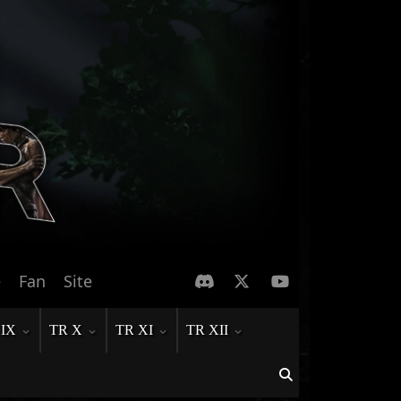
e
Fan
Site
 IX
TR X
TR XI
TR XII