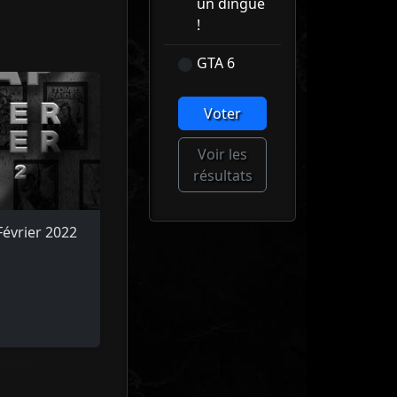
un dingue
!
GTA 6
Voter
Voir les
résultats
Février 2022