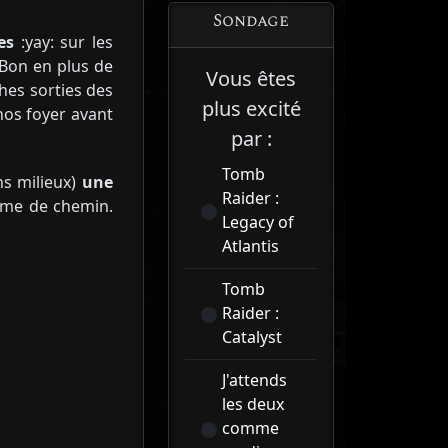
Sondage
es
:yay: sur les
 Bon en plus de
Vous êtes
ches sorties des
plus excité
nos foyer avant
par :
Tomb
ns milieux)
une
Raider :
mme de chemin.
Legacy of
Atlantis
Tomb
Raider :
Catalyst
J'attends
les deux
comme