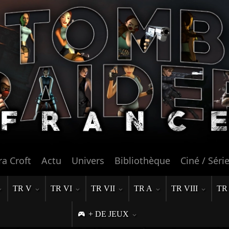
ra Croft
Actu
Univers
Bibliothèque
Ciné / Séri
TR V
TR VI
TR VII
TR A
TR VIII
TR
+ DE JEUX