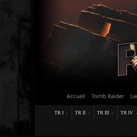
Accueil
Tomb Raider
La
TR I
TR II
TR III
TR IV