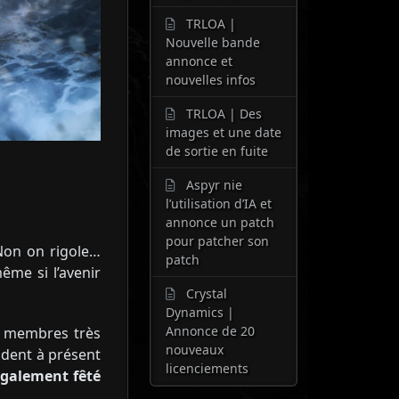
TRLOA |
Nouvelle bande
annonce et
nouvelles infos
TRLOA | Des
images et une date
de sortie en fuite
Aspyr nie
l’utilisation d’IA et
annonce un patch
pour patcher son
 Non on rigole…
patch
ême si l’avenir
Crystal
Dynamics |
Annonce de 20
os membres très
nouveaux
aident à présent
licenciements
également fêté