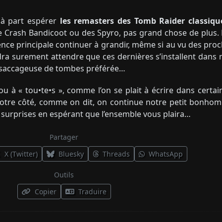
 à part espérer
les remasters des Tomb Raider classiqu
s de Crash Bandicoot ou des Spyro, pas grand chose de plus.
licence principale continuer à grandir, même si au vu des pro
udra surement attendre que ces dernières s’installent dans 
e saccageuse de tombes préférée…
u à « tou•te•s », comme l’on se plait à écrire dans certai
notre côté, comme on dit, on continue notre petit bonho
 surprises en espérant que l’ensemble vous plaira…
Partager
X (Twitter)
Bluesky
Threads
WhatsApp
Outils
Copier
Traduire