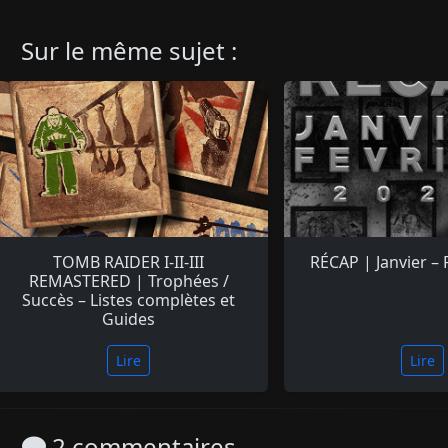
Sur le même sujet :
TOMB RAIDER I-II-III
RÉCAP | Janvier – 
REMASTERED | Trophées /
Succès – Listes complètes et
Guides
Lire
Lire
2 commentaires