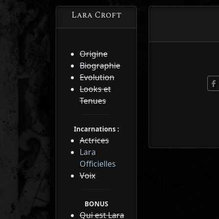
Lara Croft
Origine
Biographie
Evolution
Looks et
Tenues
Incarnations :
Actrices
Lara
Officielles
Voix
BONUS
Qui est Lara