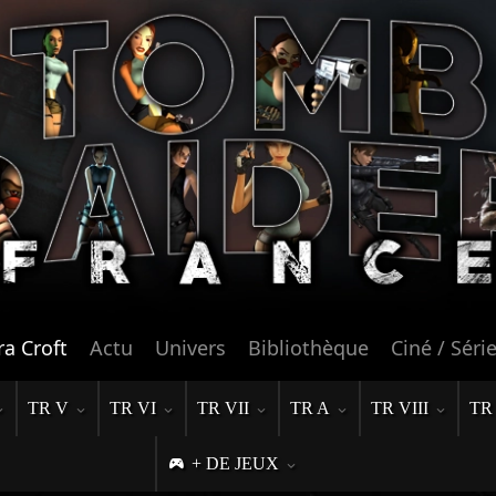
ra Croft
Actu
Univers
Bibliothèque
Ciné / Séri
TR V
TR VI
TR VII
TR A
TR VIII
TR
+ DE JEUX