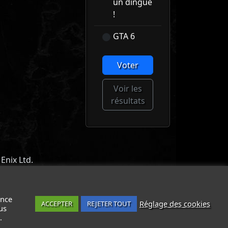
un dingue
!
GTA 6
Voter
Voir les
résultats
Enix Ltd.
ACT
-
MENTIONS LÉGALES / CGU
-
ance
Réglage des cookies
ACCEPTER
REJETER TOUT
us
.