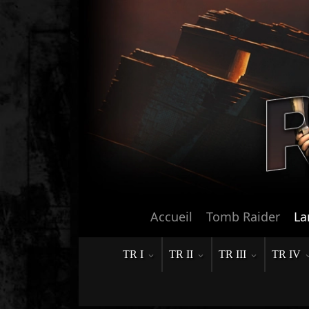
Accueil
Tomb Raider
La
TR I
TR II
TR III
TR IV