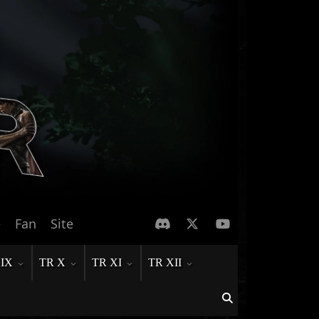
e
Fan
Site
 IX
TR X
TR XI
TR XII