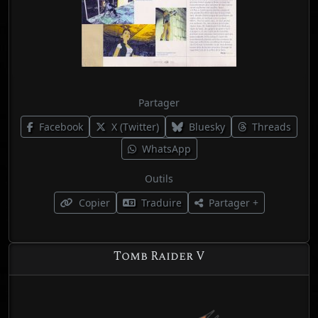
Partager
Facebook
X (Twitter)
Bluesky
Threads
WhatsApp
Outils
Copier
Traduire
Partager +
Tomb Raider V