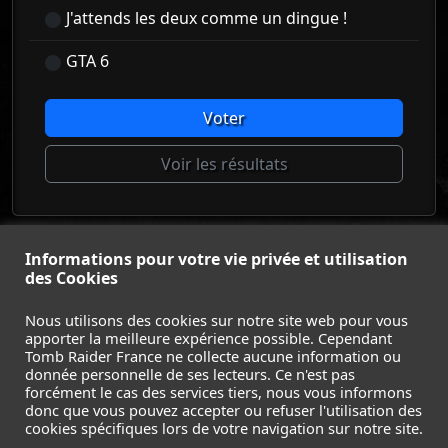
J'attends les deux comme un dingue !
GTA 6
Voter
Voir les résultats
© Tomb Raider France 2008 - 2026
Informations pour votre vie privée et utilisation
des Cookies
© Lara Croft et Tomb Raider sont des marques déposées d
Square Enix Ltd.
Nous utilisons des cookies sur notre site web pour vous
ACCUEIL
-
TOMB RAIDER
-
LEGACY OF ATLANTIS
-
apporter la meilleure expérience possible. Cependant
CATALYST
-
LARA CROFT
-
FILMS
-
CONTACT
-
Tomb Raider France ne collecte aucune information ou
donnée personnelle de ses lecteurs. Ce n'est pas
MENTIONS LÉGALES / CGU
-
forcément le cas des services tiers, nous vous informons
donc que vous pouvez accepter ou refuser l'utilisation des
Suivez nous sur les réseaux :
cookies spécifiques lors de votre navigation sur notre site.