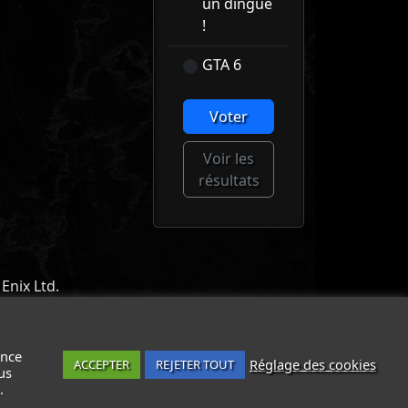
un dingue
!
GTA 6
Voter
Voir les
résultats
Enix Ltd.
ACT
-
MENTIONS LÉGALES / CGU
-
ance
Réglage des cookies
ACCEPTER
REJETER TOUT
us
.