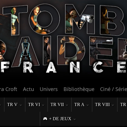
ra Croft
Actu
Univers
Bibliothèque
Ciné / Séri
TR V
TR VI
TR VII
TR A
TR VIII
TR
+ DE JEUX