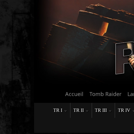
Accueil
Tomb Raider
La
TR I
TR II
TR III
TR IV