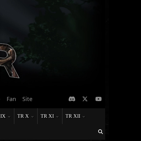
e
Fan
Site
 IX
TR X
TR XI
TR XII