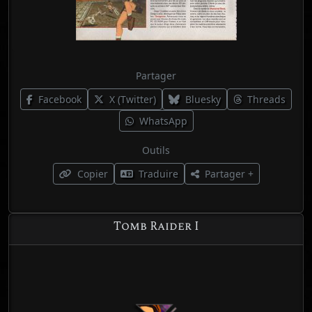
Partager
Facebook
X (Twitter)
Bluesky
Threads
WhatsApp
Outils
Copier
Traduire
Partager +
Tomb Raider I