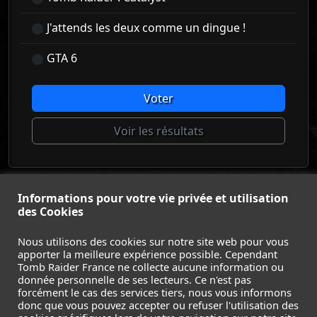
J'attends les deux comme un dingue !
GTA 6
Voter
Voir les résultats
© Tomb Raider France 2008 - 2026
Informations pour votre vie privée et utilisation
des Cookies
© Lara Croft et Tomb Raider sont des marques déposées d
Square Enix Ltd.
Nous utilisons des cookies sur notre site web pour vous
ACCUEIL
-
TOMB RAIDER
-
LEGACY OF ATLANTIS
-
apporter la meilleure expérience possible. Cependant
CATALYST
-
LARA CROFT
-
FILMS
-
CONTACT
-
Tomb Raider France ne collecte aucune information ou
donnée personnelle de ses lecteurs. Ce n'est pas
MENTIONS LÉGALES / CGU
-
forcément le cas des services tiers, nous vous informons
donc que vous pouvez accepter ou refuser l'utilisation des
Suivez nous sur les réseaux :