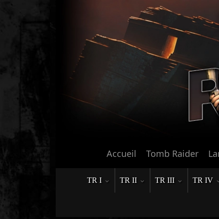
Accueil
Tomb Raider
La
TR I
TR II
TR III
TR IV