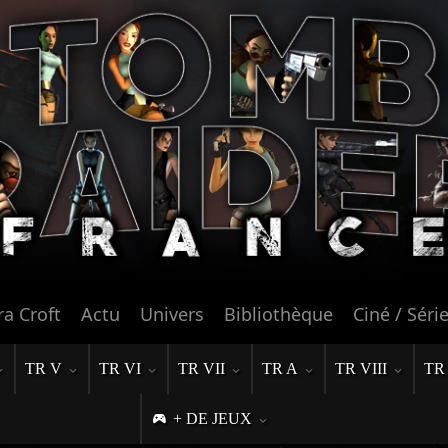
ra Croft
Actu
Univers
Bibliothèque
Ciné / Séri
TR V
TR VI
TR VII
TR A
TR VIII
TR
+ DE JEUX