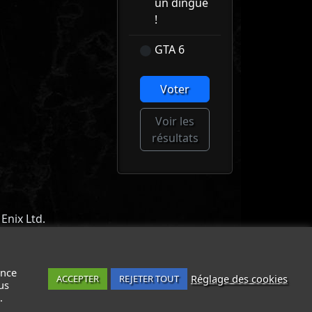
un dingue
!
GTA 6
Voter
Voir les
résultats
Enix Ltd.
ACT
-
MENTIONS LÉGALES / CGU
-
ance
Réglage des cookies
ACCEPTER
REJETER TOUT
us
.