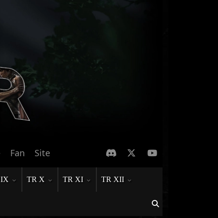
e
Fan
Site
 IX
TR X
TR XI
TR XII