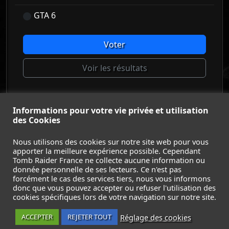
GTA 6
Voter
Voir les résultats
Informations pour votre vie privée et utilisation
© Tomb Raider France 2008 - 2026
des Cookies
© Lara Croft et Tomb Raider sont des marques déposées d
Square Enix Ltd.
Nous utilisons des cookies sur notre site web pour vous
apporter la meilleure expérience possible. Cependant
ACCUEIL
-
TOMB RAIDER
-
LEGACY OF ATLANTIS
-
Tomb Raider France ne collecte aucune information ou
CATALYST
-
LARA CROFT
-
FILMS
-
CONTACT
-
donnée personnelle de ses lecteurs. Ce n'est pas
MENTIONS LÉGALES / CGU
-
forcément le cas des services tiers, nous vous informons
donc que vous pouvez accepter ou refuser l'utilisation des
Suivez nous sur les réseaux :
cookies spécifiques lors de votre navigation sur notre site.
Réglage des cookies
ACCEPTER
REJETER TOUT