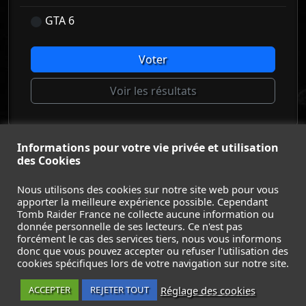
GTA 6
Voter
Voir les résultats
Informations pour votre vie privée et utilisation
© Tomb Raider France 2008 - 2026
des Cookies
© Lara Croft et Tomb Raider sont des marques déposées d
Square Enix Ltd.
Nous utilisons des cookies sur notre site web pour vous
apporter la meilleure expérience possible. Cependant
ACCUEIL
-
TOMB RAIDER
-
LEGACY OF ATLANTIS
-
Tomb Raider France ne collecte aucune information ou
CATALYST
-
LARA CROFT
-
FILMS
-
CONTACT
-
donnée personnelle de ses lecteurs. Ce n'est pas
MENTIONS LÉGALES / CGU
-
forcément le cas des services tiers, nous vous informons
donc que vous pouvez accepter ou refuser l'utilisation des
Suivez nous sur les réseaux :
cookies spécifiques lors de votre navigation sur notre site.
Réglage des cookies
ACCEPTER
REJETER TOUT