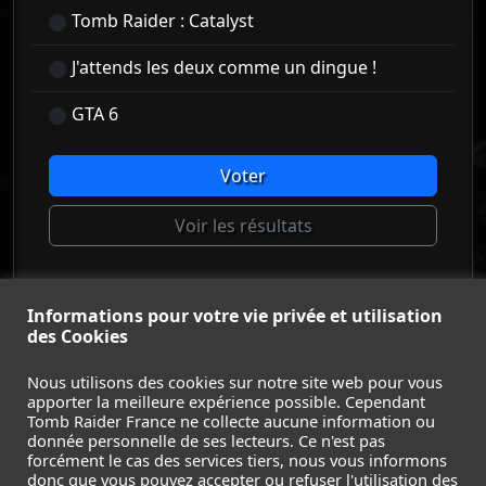
Tomb Raider : Catalyst
J'attends les deux comme un dingue !
GTA 6
Voter
Voir les résultats
Informations pour votre vie privée et utilisation
© Tomb Raider France 2008 - 2026
des Cookies
© Lara Croft et Tomb Raider sont des marques déposées d
Square Enix Ltd.
Nous utilisons des cookies sur notre site web pour vous
apporter la meilleure expérience possible. Cependant
ACCUEIL
-
TOMB RAIDER
-
LEGACY OF ATLANTIS
-
Tomb Raider France ne collecte aucune information ou
CATALYST
-
LARA CROFT
-
FILMS
-
CONTACT
-
donnée personnelle de ses lecteurs. Ce n'est pas
MENTIONS LÉGALES / CGU
-
forcément le cas des services tiers, nous vous informons
donc que vous pouvez accepter ou refuser l'utilisation des