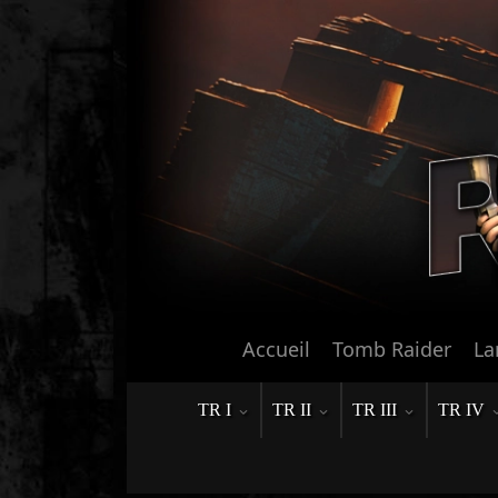
Accueil
Tomb Raider
La
TR I
TR II
TR III
TR IV