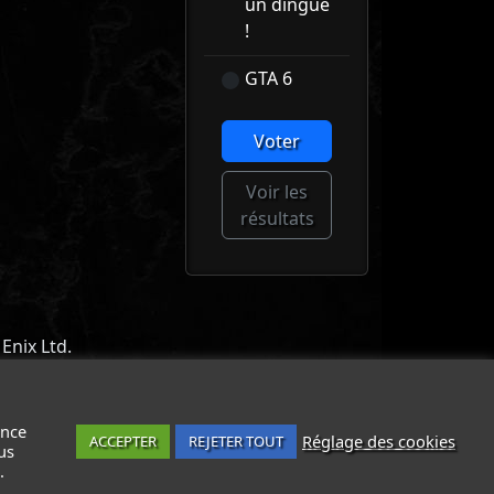
un dingue
!
GTA 6
Voter
Voir les
résultats
Enix Ltd.
ACT
-
MENTIONS LÉGALES / CGU
-
ance
Réglage des cookies
ACCEPTER
REJETER TOUT
us
.