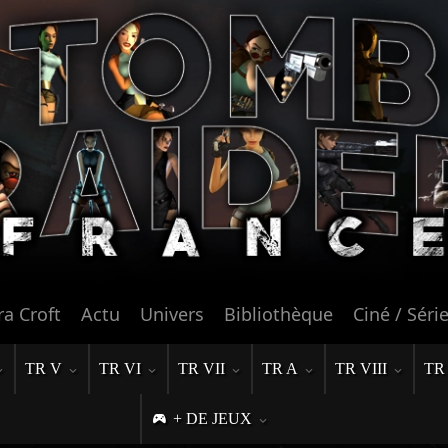
ra Croft
Actu
Univers
Bibliothèque
Ciné / Séri
TR V
TR VI
TR VII
TR A
TR VIII
TR
+ DE JEUX