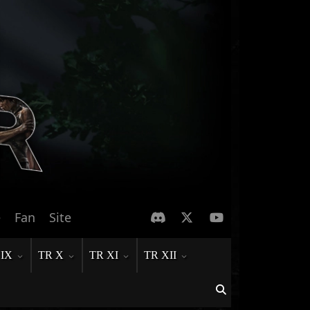
e
Fan
Site
 IX
TR X
TR XI
TR XII