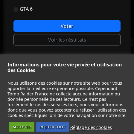
GTA 6
Voter
Voir les résultats
Informations pour votre vie privée et utilisation
© Tomb Raider France 2008 - 2026
des Cookies
© Lara Croft et Tomb Raider sont des marques déposées d
Square Enix Ltd.
Nous utilisons des cookies sur notre site web pour vous
apporter la meilleure expérience possible. Cependant
ACCUEIL
-
TOMB RAIDER
-
LEGACY OF ATLANTIS
-
Tomb Raider France ne collecte aucune information ou
CATALYST
-
LARA CROFT
-
FILMS
-
CONTACT
-
donnée personnelle de ses lecteurs. Ce n'est pas
MENTIONS LÉGALES / CGU
-
forcément le cas des services tiers, nous vous informons
donc que vous pouvez accepter ou refuser l'utilisation des
Suivez nous sur les réseaux :
cookies spécifiques lors de votre navigation sur notre site.
Réglage des cookies
ACCEPTER
REJETER TOUT