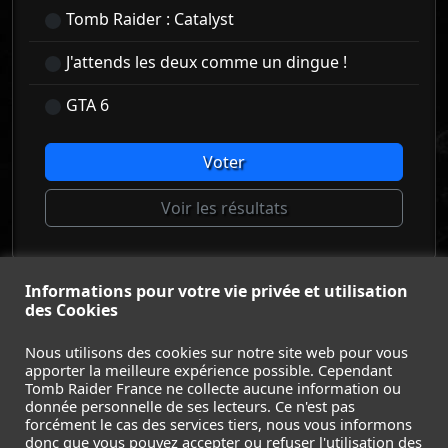
Tomb Raider : Catalyst
J'attends les deux comme un dingue !
GTA 6
Voter
Voir les résultats
Informations pour votre vie privée et utilisation
© Tomb Raider France 2008 - 2026
des Cookies
© Lara Croft et Tomb Raider sont des marques déposées d
Square Enix Ltd.
Nous utilisons des cookies sur notre site web pour vous
apporter la meilleure expérience possible. Cependant
ACCUEIL
-
TOMB RAIDER
-
LEGACY OF ATLANTIS
-
Tomb Raider France ne collecte aucune information ou
CATALYST
-
LARA CROFT
-
FILMS
-
CONTACT
-
donnée personnelle de ses lecteurs. Ce n'est pas
MENTIONS LÉGALES / CGU
-
forcément le cas des services tiers, nous vous informons
donc que vous pouvez accepter ou refuser l'utilisation des