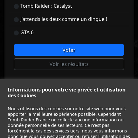
Tomb Raider : Catalyst
J'attends les deux comme un dingue !
GTA 6
Voter
Voir les résultats
Informations pour votre vie privée et utilisation
© Tomb Raider France 2008 - 2026
des Cookies
© Lara Croft et Tomb Raider sont des marques déposées d
Square Enix Ltd.
Nous utilisons des cookies sur notre site web pour vous
apporter la meilleure expérience possible. Cependant
ACCUEIL
-
TOMB RAIDER
-
LEGACY OF ATLANTIS
-
Tomb Raider France ne collecte aucune information ou
CATALYST
-
LARA CROFT
-
FILMS
-
CONTACT
-
donnée personnelle de ses lecteurs. Ce n'est pas
MENTIONS LÉGALES / CGU
-
forcément le cas des services tiers, nous vous informons
donc que vous pouvez accepter ou refuser l'utilisation des