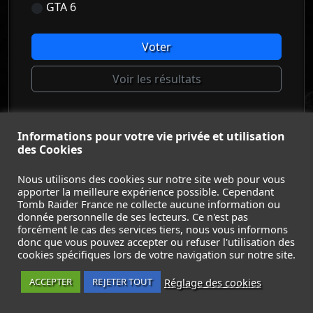
GTA 6
Voter
Voir les résultats
Informations pour votre vie privée et utilisation
© Tomb Raider France 2008 - 2026
des Cookies
© Lara Croft et Tomb Raider sont des marques déposées d
Square Enix Ltd.
Nous utilisons des cookies sur notre site web pour vous
apporter la meilleure expérience possible. Cependant
ACCUEIL
-
TOMB RAIDER
-
LEGACY OF ATLANTIS
-
Tomb Raider France ne collecte aucune information ou
CATALYST
-
LARA CROFT
-
FILMS
-
CONTACT
-
donnée personnelle de ses lecteurs. Ce n'est pas
MENTIONS LÉGALES / CGU
-
forcément le cas des services tiers, nous vous informons
donc que vous pouvez accepter ou refuser l'utilisation des
Suivez nous sur les réseaux :
cookies spécifiques lors de votre navigation sur notre site.
Réglage des cookies
ACCEPTER
REJETER TOUT