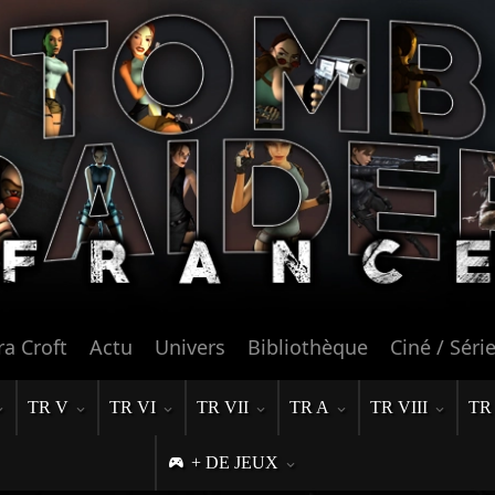
ra Croft
Actu
Univers
Bibliothèque
Ciné / Séri
TR V
TR VI
TR VII
TR A
TR VIII
TR
+ DE JEUX