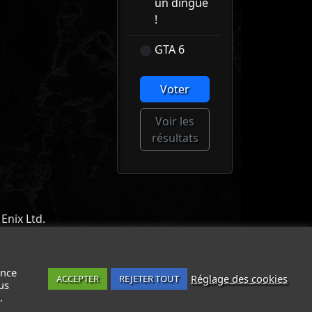
un dingue
!
GTA 6
Voter
Voir les
résultats
Enix Ltd.
ACT
-
MENTIONS LÉGALES / CGU
-
ance
Réglage des cookies
ACCEPTER
REJETER TOUT
us
.