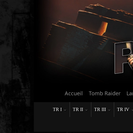
Accueil
Tomb Raider
La
TR I
TR II
TR III
TR IV