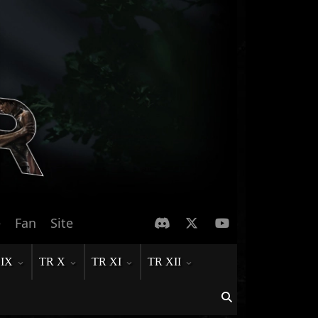
e
Fan
Site
 IX
TR X
TR XI
TR XII