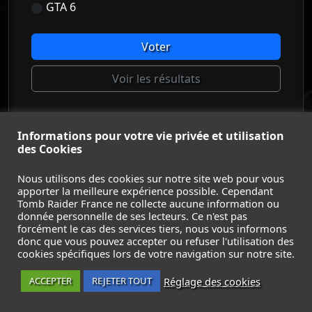
GTA 6
Voter
Voir les résultats
Informations pour votre vie privée et utilisation
© Tomb Raider France 2008 - 2026
des Cookies
© Lara Croft et Tomb Raider sont des marques déposées d
Square Enix Ltd.
Nous utilisons des cookies sur notre site web pour vous
apporter la meilleure expérience possible. Cependant
ACCUEIL
-
TOMB RAIDER
-
LEGACY OF ATLANTIS
-
Tomb Raider France ne collecte aucune information ou
CATALYST
-
LARA CROFT
-
FILMS
-
CONTACT
-
donnée personnelle de ses lecteurs. Ce n'est pas
MENTIONS LÉGALES / CGU
-
forcément le cas des services tiers, nous vous informons
donc que vous pouvez accepter ou refuser l'utilisation des
Suivez nous sur les réseaux :
cookies spécifiques lors de votre navigation sur notre site.
Réglage des cookies
ACCEPTER
REJETER TOUT