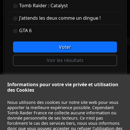
Tomb Raider : Catalyst
J'attends les deux comme un dingue !
GTA 6
Voter
Voir les résultats
Informations pour votre vie privée et utilisation
© Tomb Raider France 2008 - 2026
des Cookies
© Lara Croft et Tomb Raider sont des marques déposées d
Square Enix Ltd.
Nous utilisons des cookies sur notre site web pour vous
apporter la meilleure expérience possible. Cependant
ACCUEIL
-
TOMB RAIDER
-
LEGACY OF ATLANTIS
-
Tomb Raider France ne collecte aucune information ou
CATALYST
-
LARA CROFT
-
FILMS
-
CONTACT
-
donnée personnelle de ses lecteurs. Ce n'est pas
MENTIONS LÉGALES / CGU
-
forcément le cas des services tiers, nous vous informons
donc que vous pouvez accepter ou refuser l'utilisation des