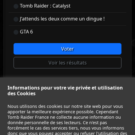
Tomb Raider : Catalyst
J'attends les deux comme un dingue !
GTA 6
Voter
Voir les résultats
Informations pour votre vie privée et utilisation
© Tomb Raider France 2008 - 2026
des Cookies
© Lara Croft et Tomb Raider sont des marques déposées d
Square Enix Ltd.
Nous utilisons des cookies sur notre site web pour vous
apporter la meilleure expérience possible. Cependant
ACCUEIL
-
TOMB RAIDER
-
LEGACY OF ATLANTIS
-
Tomb Raider France ne collecte aucune information ou
CATALYST
-
LARA CROFT
-
FILMS
-
CONTACT
-
donnée personnelle de ses lecteurs. Ce n'est pas
MENTIONS LÉGALES / CGU
-
forcément le cas des services tiers, nous vous informons
donc que vous pouvez accepter ou refuser l'utilisation des