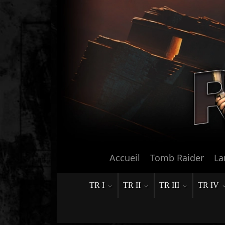
Accueil
Tomb Raider
La
TR I
TR II
TR III
TR IV