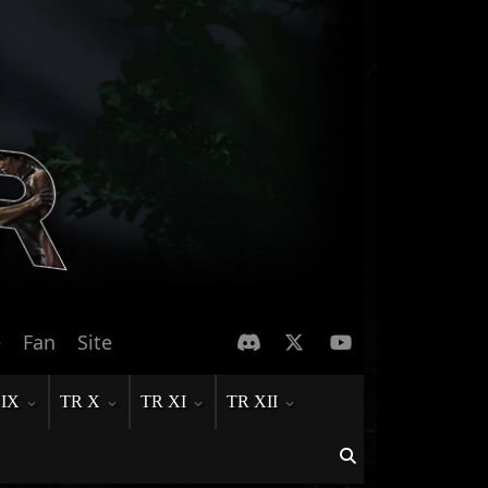
e
Fan
Site
 IX
TR X
TR XI
TR XII