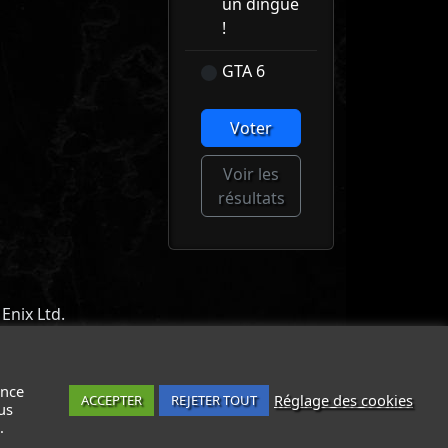
un dingue
!
GTA 6
Voter
Voir les
résultats
Enix Ltd.
ACT
-
MENTIONS LÉGALES / CGU
-
ance
Réglage des cookies
ACCEPTER
REJETER TOUT
us
.