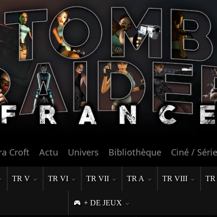
ra Croft
Actu
Univers
Bibliothèque
Ciné / Séri
TR V
TR VI
TR VII
TR A
TR VIII
TR
+ DE JEUX