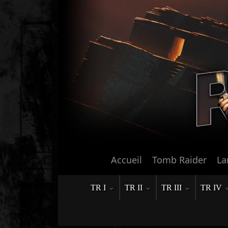
Accueil
Tomb Raider
La
TR I
TR II
TR III
TR IV