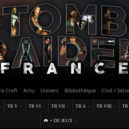
ra Croft
Actu
Univers
Bibliothèque
Ciné / Séri
TR V
TR VI
TR VII
TR A
TR VIII
TR
+ DE JEUX