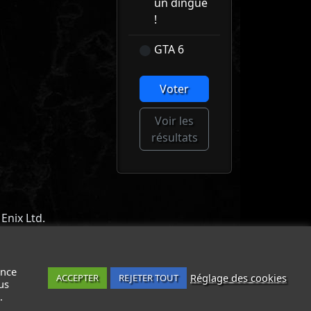
un dingue
!
GTA 6
Voter
Voir les
résultats
Enix Ltd.
ACT
-
MENTIONS LÉGALES / CGU
-
ance
Réglage des cookies
ACCEPTER
REJETER TOUT
us
.