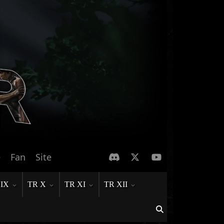
e
Fan
Site
 IX
TR X
TR XI
TR XII