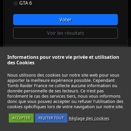
GTA 6
Voter
Voir les résultats
Informations pour votre vie privée et utilisation
© Tomb Raider France 2008 - 2026
des Cookies
© Lara Croft et Tomb Raider sont des marques déposées d
Square Enix Ltd.
Nous utilisons des cookies sur notre site web pour vous
apporter la meilleure expérience possible. Cependant
ACCUEIL
-
TOMB RAIDER
-
LEGACY OF ATLANTIS
-
Tomb Raider France ne collecte aucune information ou
CATALYST
-
LARA CROFT
-
FILMS
-
CONTACT
-
donnée personnelle de ses lecteurs. Ce n'est pas
MENTIONS LÉGALES / CGU
-
forcément le cas des services tiers, nous vous informons
donc que vous pouvez accepter ou refuser l'utilisation des
Suivez nous sur les réseaux :
cookies spécifiques lors de votre navigation sur notre site.
Réglage des cookies
ACCEPTER
REJETER TOUT