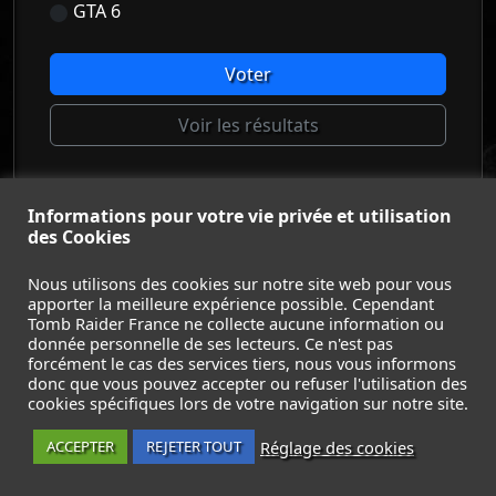
GTA 6
Voter
Voir les résultats
Informations pour votre vie privée et utilisation
© Tomb Raider France 2008 - 2026
des Cookies
© Lara Croft et Tomb Raider sont des marques déposées d
Square Enix Ltd.
Nous utilisons des cookies sur notre site web pour vous
apporter la meilleure expérience possible. Cependant
ACCUEIL
-
TOMB RAIDER
-
LEGACY OF ATLANTIS
-
Tomb Raider France ne collecte aucune information ou
CATALYST
-
LARA CROFT
-
FILMS
-
CONTACT
-
donnée personnelle de ses lecteurs. Ce n'est pas
MENTIONS LÉGALES / CGU
-
forcément le cas des services tiers, nous vous informons
donc que vous pouvez accepter ou refuser l'utilisation des
Suivez nous sur les réseaux :
cookies spécifiques lors de votre navigation sur notre site.
Réglage des cookies
ACCEPTER
REJETER TOUT