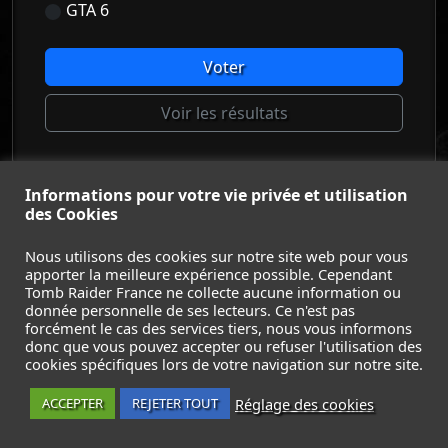
GTA 6
Voter
Voir les résultats
Informations pour votre vie privée et utilisation
© Tomb Raider France 2008 - 2026
des Cookies
© Lara Croft et Tomb Raider sont des marques déposées d
Square Enix Ltd.
Nous utilisons des cookies sur notre site web pour vous
apporter la meilleure expérience possible. Cependant
ACCUEIL
-
TOMB RAIDER
-
LEGACY OF ATLANTIS
-
Tomb Raider France ne collecte aucune information ou
CATALYST
-
LARA CROFT
-
FILMS
-
CONTACT
-
donnée personnelle de ses lecteurs. Ce n'est pas
MENTIONS LÉGALES / CGU
-
forcément le cas des services tiers, nous vous informons
donc que vous pouvez accepter ou refuser l'utilisation des
Suivez nous sur les réseaux :
cookies spécifiques lors de votre navigation sur notre site.
Réglage des cookies
ACCEPTER
REJETER TOUT