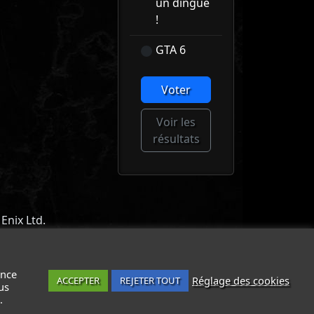
un dingue
!
GTA 6
Voter
Voir les
résultats
Enix Ltd.
ACT
-
MENTIONS LÉGALES / CGU
-
ance
Réglage des cookies
ACCEPTER
REJETER TOUT
us
.