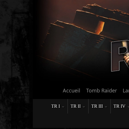
Accueil
Tomb Raider
La
TR I
TR II
TR III
TR IV