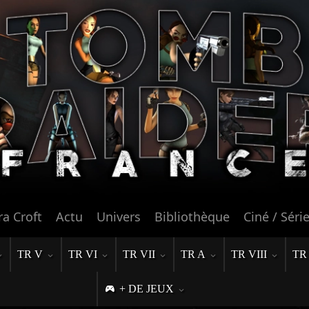
ra Croft
Actu
Univers
Bibliothèque
Ciné / Séri
TR V
TR VI
TR VII
TR A
TR VIII
TR
+ DE JEUX