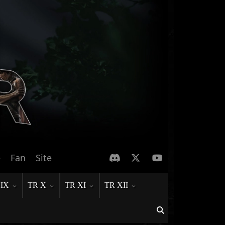
e
Fan
Site
 IX
TR X
TR XI
TR XII