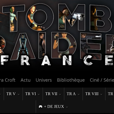
ra Croft
Actu
Univers
Bibliothèque
Ciné / Séri
TR V
TR VI
TR VII
TR A
TR VIII
TR
+ DE JEUX