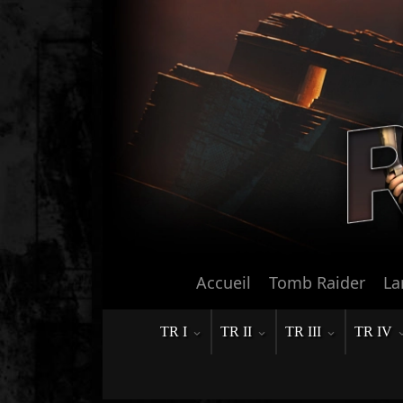
Accueil
Tomb Raider
La
TR I
TR II
TR III
TR IV