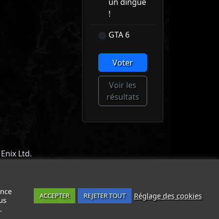
un dingue
!
GTA 6
Voter
Voir les
résultats
Enix Ltd.
ACT
-
MENTIONS LÉGALES / CGU
-
ance
Réglage des cookies
ACCEPTER
REJETER TOUT
us
.