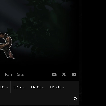
e
Fan
Site
 IX
TR X
TR XI
TR XII