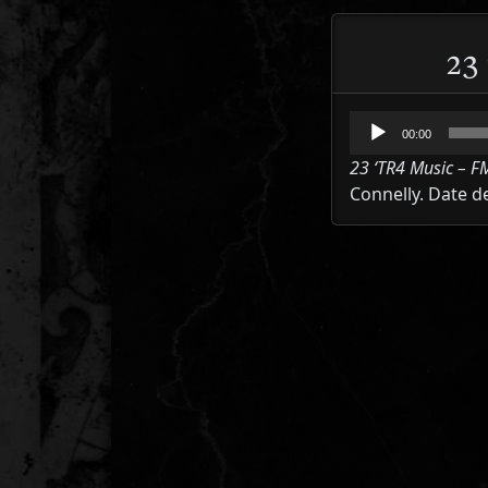
23
Lecteur
00:00
audio
23 ‘TR4 Music – F
Connelly. Date de