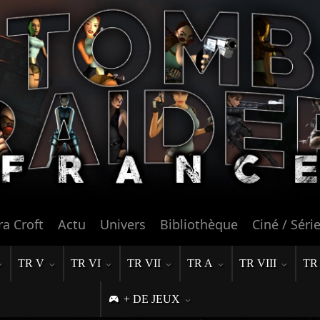
ra Croft
Actu
Univers
Bibliothèque
Ciné / Séri
TR V
TR VI
TR VII
TR A
TR VIII
TR
+ DE JEUX