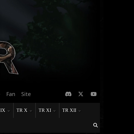
e
Fan
Site
 IX
TR X
TR XI
TR XII