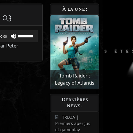
À la une :
 03
Utilisez
00:00
les
ar Peter
flèches
haut/bas
pour
augmenter
Tomb Raider :
ou
Legacy of Atlantis
diminuer
le
volume.
Dernières
news :
TRLOA |
Premiers aperçus
et gameplay