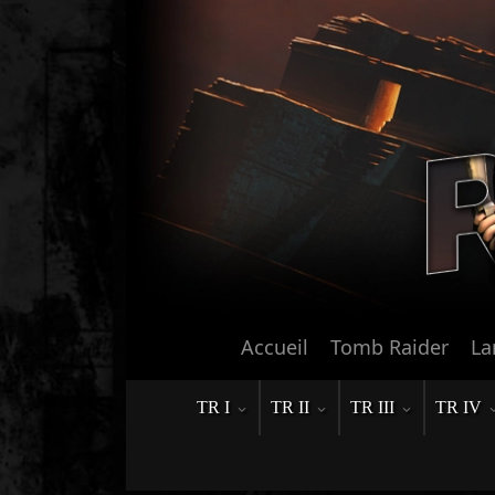
Accueil
Tomb Raider
La
TR I
TR II
TR III
TR IV