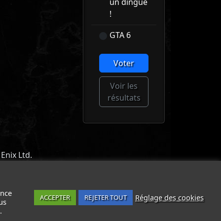
un dingue
!
GTA 6
Voter
Voir les
résultats
Enix Ltd.
ACT
-
MENTIONS LÉGALES / CGU
-
ance
Réglage des cookies
ACCEPTER
REJETER TOUT
us
.