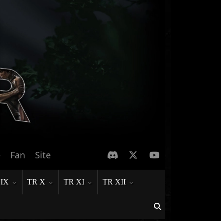
e
Fan
Site
 IX
TR X
TR XI
TR XII