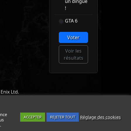
un dingue
!
GTA 6
Voter
Voir les
résultats
Enix Ltd.
ACT
-
MENTIONS LÉGALES / CGU
-
ance
Réglage des cookies
ACCEPTER
REJETER TOUT
us
.