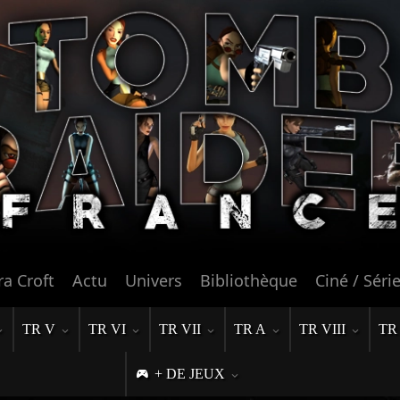
ra Croft
Actu
Univers
Bibliothèque
Ciné / Séri
TR V
TR VI
TR VII
TR A
TR VIII
TR
+ DE JEUX