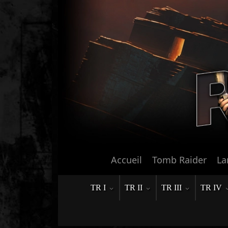
Accueil
Tomb Raider
La
TR I
TR II
TR III
TR IV