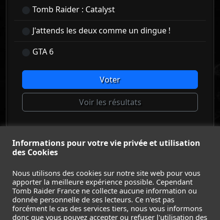
Tomb Raider : Catalyst
J'attends les deux comme un dingue !
GTA 6
Voter
Voir les résultats
Informations pour votre vie privée et utilisation
© Tomb Raider France 2008 - 2026
des Cookies
© Lara Croft et Tomb Raider sont des marques déposées d
Square Enix Ltd.
Nous utilisons des cookies sur notre site web pour vous
apporter la meilleure expérience possible. Cependant
ACCUEIL
-
TOMB RAIDER
-
LEGACY OF ATLANTIS
-
Tomb Raider France ne collecte aucune information ou
CATALYST
-
LARA CROFT
-
FILMS
-
CONTACT
-
donnée personnelle de ses lecteurs. Ce n'est pas
MENTIONS LÉGALES / CGU
-
forcément le cas des services tiers, nous vous informons
donc que vous pouvez accepter ou refuser l'utilisation des