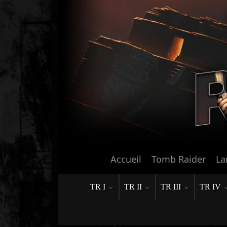
Accueil
Tomb Raider
La
TR I
TR II
TR III
TR IV