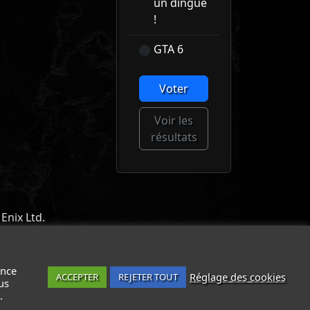
un dingue
!
GTA 6
Voter
Voir les
résultats
Enix Ltd.
ACT
-
MENTIONS LÉGALES / CGU
-
ance
Réglage des cookies
ACCEPTER
REJETER TOUT
us
.