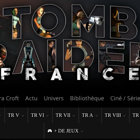
ra Croft
Actu
Univers
Bibliothèque
Ciné / Séri
TR V
TR VI
TR VII
TR A
TR VIII
TR
+ DE JEUX