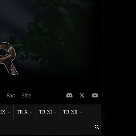
e
Fan
Site
 IX
TR X
TR XI
TR XII