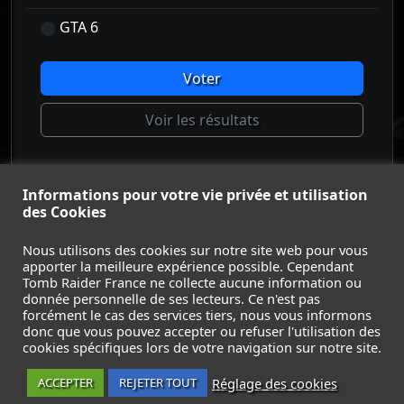
GTA 6
Voter
Voir les résultats
Informations pour votre vie privée et utilisation
© Tomb Raider France 2008 - 2026
des Cookies
© Lara Croft et Tomb Raider sont des marques déposées d
Square Enix Ltd.
Nous utilisons des cookies sur notre site web pour vous
apporter la meilleure expérience possible. Cependant
ACCUEIL
-
TOMB RAIDER
-
LEGACY OF ATLANTIS
-
Tomb Raider France ne collecte aucune information ou
CATALYST
-
LARA CROFT
-
FILMS
-
CONTACT
-
donnée personnelle de ses lecteurs. Ce n'est pas
MENTIONS LÉGALES / CGU
-
forcément le cas des services tiers, nous vous informons
donc que vous pouvez accepter ou refuser l'utilisation des
Suivez nous sur les réseaux :
cookies spécifiques lors de votre navigation sur notre site.
Réglage des cookies
ACCEPTER
REJETER TOUT