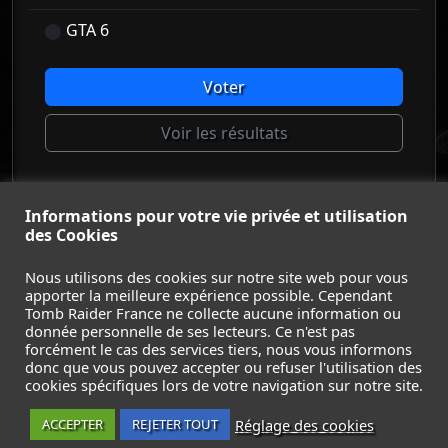
GTA 6
Voter
Voir les résultats
Informations pour votre vie privée et utilisation
© Tomb Raider France 2008 - 2026
des Cookies
© Lara Croft et Tomb Raider sont des marques déposées d
Square Enix Ltd.
Nous utilisons des cookies sur notre site web pour vous
apporter la meilleure expérience possible. Cependant
ACCUEIL
-
TOMB RAIDER
-
LEGACY OF ATLANTIS
-
Tomb Raider France ne collecte aucune information ou
CATALYST
-
LARA CROFT
-
FILMS
-
CONTACT
-
donnée personnelle de ses lecteurs. Ce n'est pas
MENTIONS LÉGALES / CGU
-
forcément le cas des services tiers, nous vous informons
donc que vous pouvez accepter ou refuser l'utilisation des
Suivez nous sur les réseaux :
cookies spécifiques lors de votre navigation sur notre site.
Réglage des cookies
ACCEPTER
REJETER TOUT