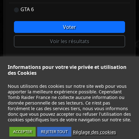
GTA 6
Voter
Voir les résultats
Informations pour votre vie privée et utilisation
© Tomb Raider France 2008 - 2026
des Cookies
© Lara Croft et Tomb Raider sont des marques déposées d
Square Enix Ltd.
Nous utilisons des cookies sur notre site web pour vous
apporter la meilleure expérience possible. Cependant
ACCUEIL
-
TOMB RAIDER
-
LEGACY OF ATLANTIS
-
Tomb Raider France ne collecte aucune information ou
CATALYST
-
LARA CROFT
-
FILMS
-
CONTACT
-
donnée personnelle de ses lecteurs. Ce n'est pas
MENTIONS LÉGALES / CGU
-
forcément le cas des services tiers, nous vous informons
donc que vous pouvez accepter ou refuser l'utilisation des
Suivez nous sur les réseaux :
cookies spécifiques lors de votre navigation sur notre site.
Réglage des cookies
ACCEPTER
REJETER TOUT